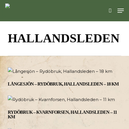
Skip
Men
to
search
main
content
HALLANDSLEDEN
LÅNGESJÖN – RYDÖBRUK, HALLANDSLEDEN – 18 KM
RYDÖBRUK – KVARNFORSEN, HALLANDSLEDEN – 11
KM